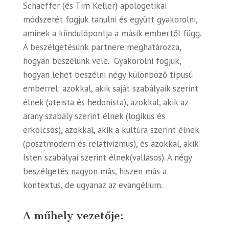
Schaeffer (és Tim Keller) apologetikai
módszerét fogjuk tanulni és együtt gyakorolni,
aminek a kiindulópontja a másik embertől függ.
A beszélgetésünk partnere meghatározza,
hogyan beszélünk vele. Gyakorolni fogjuk,
hogyan lehet beszélni négy különböző típusú
emberrel: azokkal, akik saját szabályaik szerint
élnek (ateista és hedonista), azokkal, akik az
arany szabály szerint élnek (logikus és
erkölcsös), azokkal, akik a kultúra szerint élnek
(posztmodern és relativizmus), és azokkal, akik
Isten szabályai szerint élnek(vallásos). A négy
beszélgetés nagyon más, hiszen más a
kontextus, de ugyanaz az evangélium.
A műhely vezetője: