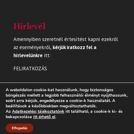
Hírlevél
Amennyiben szeretnél értesítést kapni ezekről
az eseményekről,
kérjük iratkozz fel a
hírlevelünkre
itt
:
FELIRATKOZÁS
A weboldalon cookie-kat használunk, hogy biztonságos
böngészés mellett a legjobb felhasználói élményt nyújthassunk,
ezért arra kérjük, engedélyezze a cookie-k használatát. A
beállítások a későbbiekben megváltoztathatók.
Az
Adatkezelési tájékoztatónk
itt található, a cookie-k ki- és
bekapcsolása
itt érhető el
.
Elfogadás
Dizájn:
Elegant Themes
| Motor:
WordPress