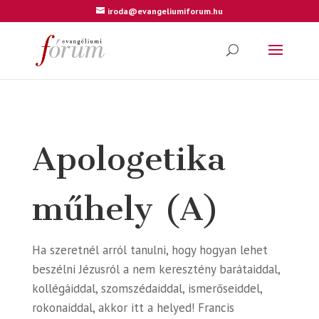
iroda@evangeliumiforum.hu
Apologetika
műhely (A)
Ha szeretnél arról tanulni, hogy hogyan lehet
beszélni Jézusról a nem keresztény barátaiddal,
kollégáiddal, szomszédaiddal, ismerőseiddel,
rokonaiddal, akkor itt a helyed! Francis