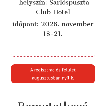
helyszín:
Sarlóspuszta
Club Hotel
időpont: 2026. november
18-21.
A regisztrációs felület
augusztusban nyílik.