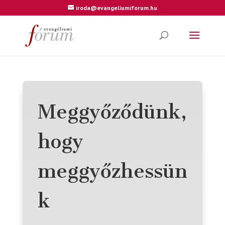
iroda@evangeliumiforum.hu
Meggyőződünk,
hogy
meggyőzhessün
k