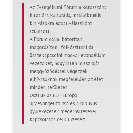
Az Evangéliumi Fórum a keresztény
hitet ért kulturális, intellektuális
kihívásokra adott válaszként
született.
A Fórum célja:
bátorítani,
megerősíteni, felkészíteni és
összekapcsolni magyar evangéliumi
vezetőket, hogy Isten misszióját
meggyőződéssel végezzék
elhívásuknak megfelelően az élet
minden területén.
Osztjuk az ELF Európa
újraevangelizálása és a biblikus
gyülekezetek megerősítésével
kapcsolatos célkitűzéseit.