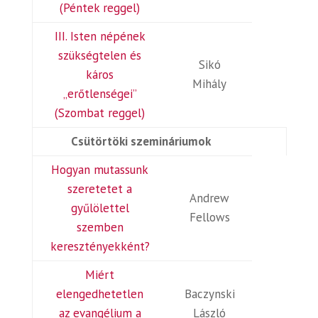
(Péntek reggel)
III. Isten népének
szükségtelen és
Sikó
káros
Mihály
„erőtlenségei”
(Szombat reggel)
Csütörtöki szemináriumok
Hogyan mutassunk
szeretetet a
Andrew
gyűlölettel
Fellows
szemben
keresztényekként?
Miért
elengedhetetlen
Baczynski
az evangélium a
László