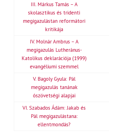
III. Márkus Tamás – A
skolasztikus és tridenti
megigazulástan reformátori
kritikája
IV. Molnár Ambrus – A
megigazulás Lutheránus-
Katolikus deklarációja (1999)
evangéliumi szemmel
V. Bagoly Gyula: Pál
megigazulás tanának
ószövetségi alapjai
VI. Szabados Ádám: Jakab és
Pál megigazulástana:
ellentmondás?