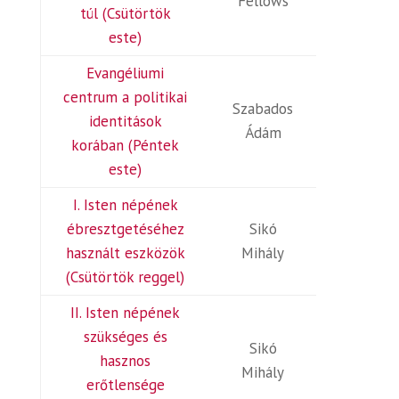
Fellows
túl (Csütörtök
este)
Evangéliumi
centrum a politikai
Szabados
identitások
Ádám
korában (Péntek
este)
I. Isten népének
ébresztgetéséhez
Sikó
használt eszközök
Mihály
(Csütörtök reggel)
II. Isten népének
szükséges és
Sikó
hasznos
Mihály
erőtlensége