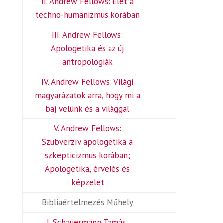
II. Andrew Fellows: Élet a
techno-humanizmus korában
III. Andrew Fellows:
Apologetika és az új
antropológiák
IV. Andrew Fellows: Világi
magyarázatok arra, hogy mi a
baj velünk és a világgal
V. Andrew Fellows:
Szubverzív apologetika a
szkepticizmus korában;
Apologetika, érvelés és
képzelet
Bibliaértelmezés Műhely
I. Schauermann Tamás: