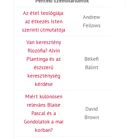
Pénteki szemináriumok
Az étel teológiája:
Andrew
az étkezés Isten
Fellows
szerinti útmutatója
Van keresztény
filozófia? Alvin
Plantinga és az
Békefi
észszerű
Bálint
kereszténység
kérdése
Miért különösen
releváns Blaise
David
Pascal és a
Brown
Gondolatok a mai
korban?