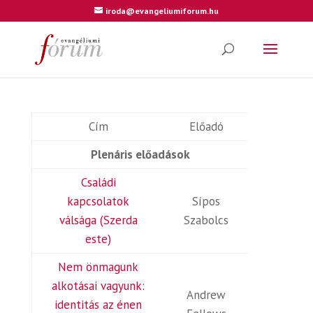
iroda@evangeliumiforum.hu
Cím
Előadó
Plenáris előadások
Családi
kapcsolatok
Sípos
válsága (Szerda
Szabolcs
este)
Nem önmagunk
alkotásai vagyunk:
Andrew
identitás az énen