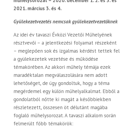
műhelysorozat – 2020. december 1. 2. és 3. és
2021. március 3. és 4.
Gyülekezetvezetés nemcsak gyülekezetvezetőknek
Az idei év tavaszi Évközi Vezetői Műhelyének
résztvevői – a jelentkezési folyamat részeként
– meglepően sok és izgalmas kérdést tettek fel
a gyülekezetek vezetése és működése
témakörében. Az akkori műhely témája ezek
maradéktalan megválaszolására nem adott
lehetőséget, de úgy gondoltuk, hogy a téma
megérdemel egy külön műhelyalkalmat. Ebből a
gondolatból nőtte ki magát a későbbiekben
részletezett, összesen öt délutánt magába
foglaló műhelysorozat. A tavaszi alkalom során
felmerült főbb témakörök: