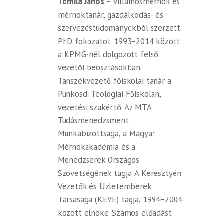
Tomka János
–
villamosmérnök és
mérnöktanár, gazdálkodás- és
szervezéstudományokból szerzett
PhD fokozatot. 1993−2014 között
a KPMG-nél dolgozott felső
vezetői beosztásokban.
Tanszékvezető főiskolai tanár a
Pünkösdi Teológiai Főiskolán,
vezetési szakértő. Az MTA
Tudásmenedzsment
Munkabizottsága, a Magyar
Mérnökakadémia és a
Menedzserek Országos
Szövetségének tagja. A Keresztyén
Vezetők és Üzletemberek
Társasága (KEVE) tagja, 1994−2004
között elnöke. Számos előadást