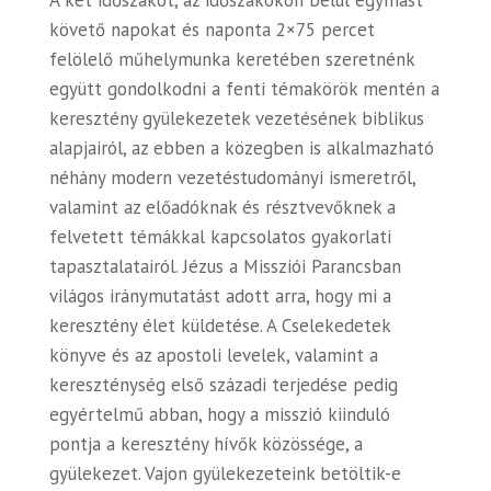
A két időszakot, az időszakokon belül egymást
követő napokat és naponta 2×75 percet
felölelő műhelymunka keretében szeretnénk
együtt gondolkodni a fenti témakörök mentén a
keresztény gyülekezetek vezetésének biblikus
alapjairól, az ebben a közegben is alkalmazható
néhány modern vezetéstudományi ismeretről,
valamint az előadóknak és résztvevőknek a
felvetett témákkal kapcsolatos gyakorlati
tapasztalatairól. Jézus a Missziói Parancsban
világos iránymutatást adott arra, hogy mi a
keresztény élet küldetése. A Cselekedetek
könyve és az apostoli levelek, valamint a
kereszténység első századi terjedése pedig
egyértelmű abban, hogy a misszió kiinduló
pontja a keresztény hívők közössége, a
gyülekezet. Vajon gyülekezeteink betöltik-e