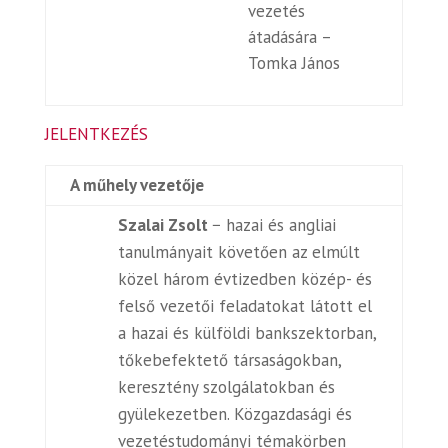
vezetés
átadására –
Tomka János
JELENTKEZÉS
A műhely vezetője
Szalai Zsolt
− hazai és angliai
tanulmányait követően az elmúlt
közel három évtizedben közép- és
felső vezetői feladatokat látott el
a hazai és külföldi bankszektorban,
tőkebefektető társaságokban,
keresztény szolgálatokban és
gyülekezetben. Közgazdasági és
vezetéstudományi témakörben