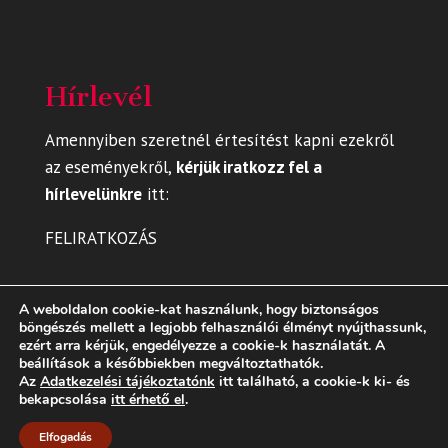
Hírlevél
Amennyiben szeretnél értesítést kapni ezekről
az eseményekről,
kérjük iratkozz fel a
hírlevelünkre
itt
:
FELIRATKOZÁS
A weboldalon cookie-kat használunk, hogy biztonságos
böngészés mellett a legjobb felhasználói élményt nyújthassunk,
ezért arra kérjük, engedélyezze a cookie-k használatát. A
beállítások a későbbiekben megváltoztathatók.
Az
Adatkezelési tájékoztatónk
itt található, a cookie-k ki- és
bekapcsolása
itt érhető el
.
Elfogadás
Dizájn:
Elegant Themes
| Motor:
WordPress