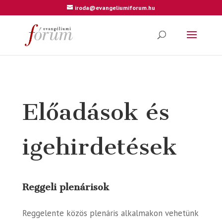
iroda@evangeliumiforum.hu
Előadások és
igehirdetések
Reggeli plenárisok
Reggelente közös plenáris alkalmakon vehetünk