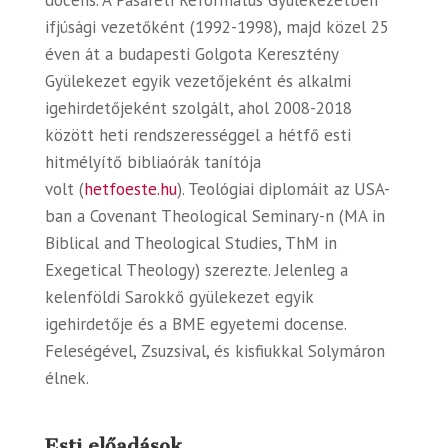
docens.
A Pasaréti Református Gyülekezetben
ifjúsági vezetőként (1992-1998),
majd közel 25
éven át a budapesti Golgota Keresztény
Gyülekezet egyik
vezetőjeként és alkalmi
igehirdetőjeként
szolgált, ahol 2008-2018
között
heti rendszerességgel a hétfő esti
hitmélyítő bibliaórák tanítója
volt
(
hetfoeste.hu
). Teológiai diplomáit az USA-
ban a Covenant Theological
Seminary-n (MA in
Biblical and Theological Studies, ThM in
Exegetical
Theology)
szerezte
. Jelenleg a
kelenföldi Sarokkő gyülekezet egyik
igehirdetője
és a BME egyetemi docense.
Feleségével, Zsuzsival, és
kisfiukkal Solymáron
élnek.
Esti előadások