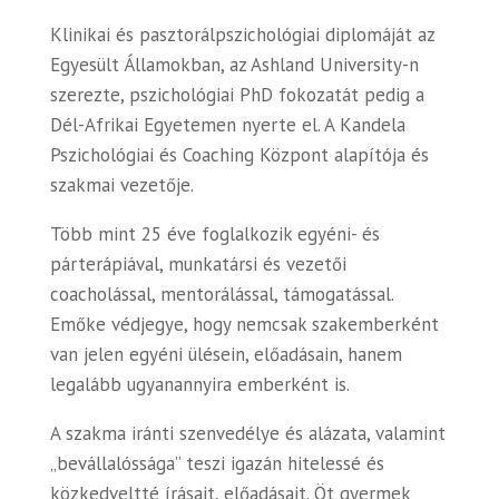
Klinikai és pasztorálpszichológiai diplomáját az
Egyesült Államokban, az Ashland University-n
szerezte, pszichológiai PhD fokozatát pedig a
Dél-Afrikai Egyetemen nyerte el. A Kandela
Pszichológiai és Coaching Központ alapítója és
szakmai vezetője.
Több mint 25 éve foglalkozik egyéni- és
párterápiával, munkatársi és vezetői
coacholással, mentorálással, támogatással.
Emőke védjegye, hogy nemcsak szakemberként
van jelen egyéni ülésein, előadásain, hanem
legalább ugyanannyira emberként is.
A szakma iránti szenvedélye és alázata, valamint
„bevállalóssága” teszi igazán hitelessé és
közkedveltté írásait, előadásait. Öt gyermek