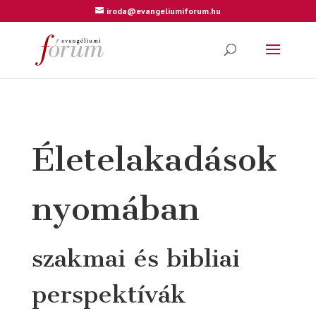
iroda@evangeliumiforum.hu
Életelakadások
nyomában
szakmai és bibliai
perspektívák