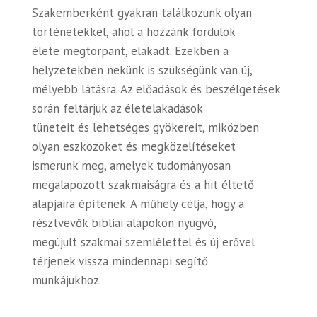
Szakemberként gyakran találkozunk olyan
történetekkel, ahol a hozzánk fordulók
élete megtorpant, elakadt. Ezekben a
helyzetekben nekünk is szükségünk van új,
mélyebb látásra. Az előadások és beszélgetések
során feltárjuk az életelakadások
tüneteit és lehetséges gyökereit, miközben
olyan eszközöket és megközelítéseket
ismerünk meg, amelyek tudományosan
megalapozott szakmaiságra és a hit éltető
alapjaira építenek. A műhely célja, hogy a
résztvevők bibliai alapokon nyugvó,
megújult szakmai szemlélettel és új erővel
térjenek vissza mindennapi segítő
munkájukhoz.