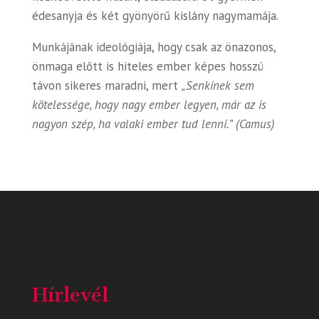
édesanyja és két gyönyörű kislány nagymamája.
Munkájának ideológiája, hogy csak az önazonos,
önmaga előtt is hiteles ember képes hosszú
távon sikeres maradni, mert
„Senkinek sem
kötelessége, hogy nagy ember legyen, már az is
nagyon szép, ha valaki ember tud lenni.” (Camus)
Hírlevél