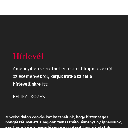
Hírlevél
Amennyiben szeretnél értesítést kapni ezekről
az eseményekről,
kérjük iratkozz fel a
hírlevelünkre
itt
:
FELIRATKOZÁS
A weboldalon cookie-kat használunk, hogy biztonságos
böngészés mellett a legjobb felhasználói élményt nyújthassunk,
ezért arra kérjük, engedélyezze a cookie-k használatát. A