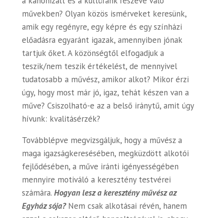
a kanonizált és a kultúránk részévé váló
művekben? Olyan közös ismérveket keresünk,
amik egy regényre, egy képre és egy színházi
előadásra egyaránt igazak, amennyiben jónak
tartjuk őket. A közönségtől elfogadjuk a
teszik/nem teszik értékelést, de mennyivel
tudatosabb a művész, amikor alkot? Mikor érzi
úgy, hogy most már jó, igaz, tehát készen van a
műve? Csiszolható-e az a belső iránytű, amit úgy
hívunk: kvalitásérzék?
Továbblépve megvizsgáljuk, hogy a művész a
maga igazságkeresésében, megküzdött alkotói
fejlődésében, a műve iránti igényességében
mennyire motiváló a keresztény testvérei
számára.
Hogyan lesz a keresztény művész az
Egyház sója?
Nem csak alkotásai révén, hanem