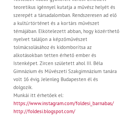
teoretikus igénnyel kutatja a művész helyét és
szerepét a társadalomban. Rendszeresen ad elő
a kultúrtörténet és a kortárs művészet
témájában. Elkötelezett abban, hogy közérthető
nyelvet találjon a képzőművészet
tolmácsolásához és kidomborítsa az
alkotásokban tetten érhető ember és
Istenképet. Zircen született ahol III. Béla
Gimnázium és Művészeti Szakgimnázium tanára
volt 16 évig. Jelenleg Budapesten él és
dolgozik.
Munkái itt érhetőek el:
https://www.instagram.com/
foldesi_barnabas/
http://foldesi.blogspot.com/