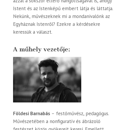
azzal a sokszor eltérő hangoltságával is, ahogy
Istent és az Istenképű embert látja és láttatja.
Nekünk, művészeknek mi a mondanivalónk az
Egyháznak Istenről? Ezekre a kérdésekre
keressük a választ.
A műhely vezetője:
Földesi Barnabás
–
festőművész,
pedagógus.
Művészetében a nonfiguratív és ábrázoló
festészet közös gyökereit keresi. Emellett