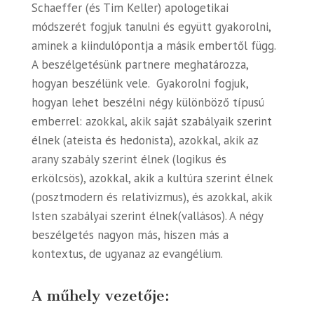
Schaeffer (és Tim Keller) apologetikai
módszerét fogjuk tanulni és együtt gyakorolni,
aminek a kiindulópontja a másik embertől függ.
A beszélgetésünk partnere meghatározza,
hogyan beszélünk vele. Gyakorolni fogjuk,
hogyan lehet beszélni négy különböző típusú
emberrel: azokkal, akik saját szabályaik szerint
élnek (ateista és hedonista), azokkal, akik az
arany szabály szerint élnek (logikus és
erkölcsös), azokkal, akik a kultúra szerint élnek
(posztmodern és relativizmus), és azokkal, akik
Isten szabályai szerint élnek(vallásos). A négy
beszélgetés nagyon más, hiszen más a
kontextus, de ugyanaz az evangélium.
A műhely vezetője: