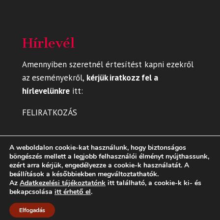
Hírlevél
Amennyiben szeretnél értesítést kapni ezekről
az eseményekről,
kérjük iratkozz fel a
hírlevelünkre
itt
:
FELIRATKOZÁS
A weboldalon cookie-kat használunk, hogy biztonságos
böngészés mellett a legjobb felhasználói élményt nyújthassunk,
ezért arra kérjük, engedélyezze a cookie-k használatát. A
beállítások a későbbiekben megváltoztathatók.
Az
Adatkezelési tájékoztatónk
itt található, a cookie-k ki- és
bekapcsolása
itt érhető el
.
Elfogadás
Dizájn:
Elegant Themes
| Motor:
WordPress