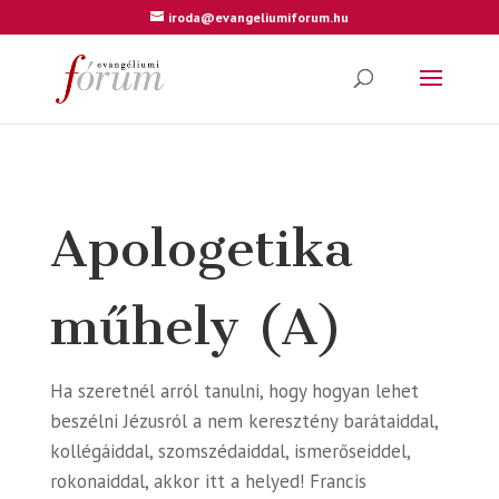
iroda@evangeliumiforum.hu
Apologetika
műhely (A)
Ha szeretnél arról tanulni, hogy hogyan lehet
beszélni Jézusról a nem keresztény barátaiddal,
kollégáiddal, szomszédaiddal, ismerőseiddel,
rokonaiddal, akkor itt a helyed! Francis