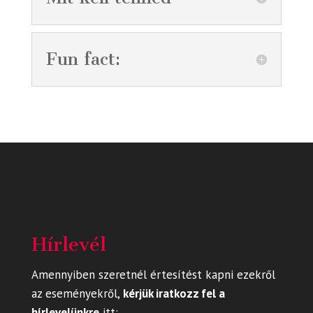
Fun fact:
Hírlevél
Amennyiben szeretnél értesítést kapni ezekről
az eseményekről,
kérjük iratkozz fel a
hírlevelünkre
itt
: