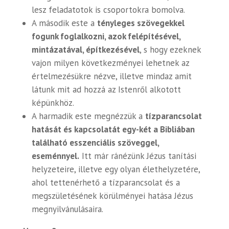
lesz feladatotok is csoportokra bomolva.
A második este a
tényleges szövegekkel
fogunk foglalkozni, azok felépítésével,
mintázatával, építkezésével
, s hogy ezeknek
vajon milyen következményei lehetnek az
értelmezésükre nézve, illetve mindaz amit
látunk mit ad hozzá az Istenről alkotott
képünkhöz.
A harmadik este megnézzük a
tízparancsolat
hatását és kapcsolatát egy-két a Bibliában
található esszenciális szöveggel,
eseménnyel.
Itt már ránézünk Jézus tanítási
helyzeteire, illetve egy olyan élethelyzetére,
ahol tettenérhető a tízparancsolat és a
megszületésének körülményei hatása Jézus
megnyilvánulásaira.