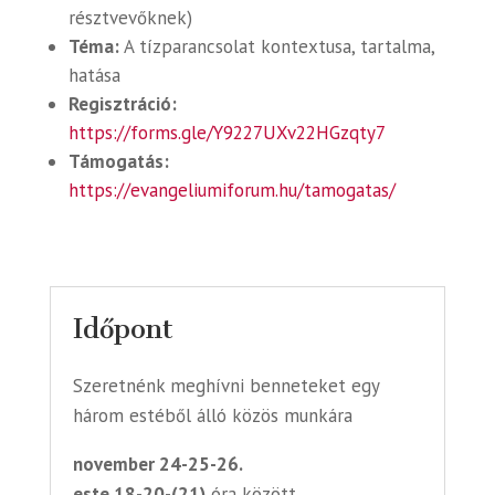
résztvevőknek)
Téma:
A tízparancsolat kontextusa, tartalma,
hatása
Regisztráció:
https://forms.gle/Y9227UXv22HGzqty7
Támogatás:
https://evangeliumiforum.hu/tamogatas/
Időpont
Szeretnénk meghívni benneteket egy
három estéből álló közös munkára
november
24-25-26.
este 18-20-(21)
óra között.