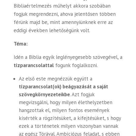
Bibliaértelmezés műhelyt akkora szobában
fogjuk megrendezni, ahova jelentősen többen
férünk majd be, mint amennyiünknek erre az
eddigi években lehetőségünk volt.
Téma:
Idén a Biblia egyik leglényegesebb szövegével, a
tízparancsolattal
fogunk foglalkozni.
Az első este megnézzük együtt a
tízparancsolat(ok) beágyazását a saját
szövegkörnyezeteikbe
. Azt fogjuk
megvizsgálni, hogy milyen élethelyzetben
hangzottak el, milyen fontos események
kísérték a rögzítésüket, a kifejtésüket, s hogy
ezek a történetek milyen viszonyban vannak
az egész Tórával. Ambíciózus feladat, s ebben