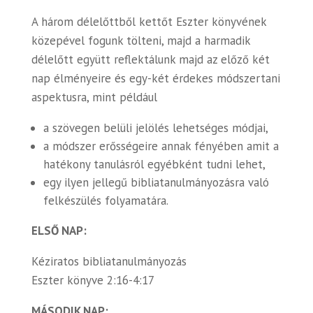
A három délelőttből kettőt Eszter könyvének
közepével fogunk tölteni, majd a harmadik
délelőtt együtt reflektálunk majd az előző két
nap élményeire és egy-két érdekes módszertani
aspektusra, mint például
a szövegen belüli jelölés lehetséges módjai,
a módszer erősségeire annak fényében amit a
hatékony tanulásról egyébként tudni lehet,
egy ilyen jellegű bibliatanulmányozásra való
felkészülés folyamatára.
ELSŐ NAP:
Kéziratos bibliatanulmányozás
Eszter könyve 2:16-4:17
MÁSODIK NAP: